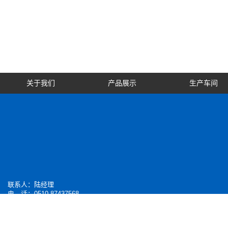
关于我们
产品展示
生产车间
联系人：陆经理
电 话：0510-
87437568
传 真：0510-87437282
手 机：13506154835
地 址：江苏宜兴市丁蜀周墅工业区