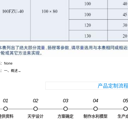
篇：
None
篇：
一、概述
→
产品定制流
01
02
03
04
05
提供资料
天宇设计
方案确定
制作水利模型
生产