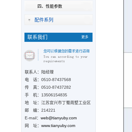
四、性能参数
配件系列
联系我们
更多
联系人：陆经理
电 话：0510-
87437568
传 真：0510-87437282
手 机：13506154835
地 址：江苏宜兴市丁蜀周墅工业区
邮 编：214221
E-mail：
web@tianyuby.com
网 址：
www.tianyuby.com