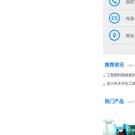
固定
传真号
地址
推荐资讯
/ RE
工程塑料脱硫泵
宜兴市天宇化工
热门产品
/ HO