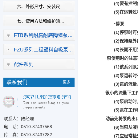
(4)要有控制
六、外形尺寸、安装尺…
(5)在运转过
七、使用方法和维护须…
·停泵
(1)停泵时可
FTB系列耐腐耐磨陶瓷泵…
(2)保持泵外
FZU系列工程塑料自吸泵…
(3)长期不用
·泵使用时的注意
配件系列
(1)该系列泵
(2)泵运转时
联系我们
更多
(3)泵的流量
很小的流量下工
(4)泵启动时
(5)泵在工作
联系人：陆经理
动前先将泵的出
电 话：0510-
87437568
(6)当泵从液
传 真：0510-87437282
(7)应经常检