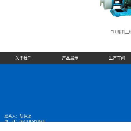
工程…
FUB-ZK系列…
FLU系列工
关于我们
产品展示
生产车间
联系人：陆经理
电 话：0510-
87437568
传 真：0510-87437282