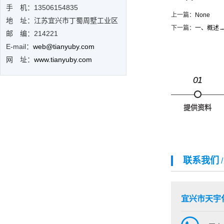
手 机：13506154835
上一篇：
None
地 址：江苏宜兴市丁蜀周墅工业区
下一篇：
一、概述
邮 编：214221
E-mail：
web@tianyuby.com
网 址：
www.tianyuby.com
01
提供资料
联系我们
宜兴市天宇