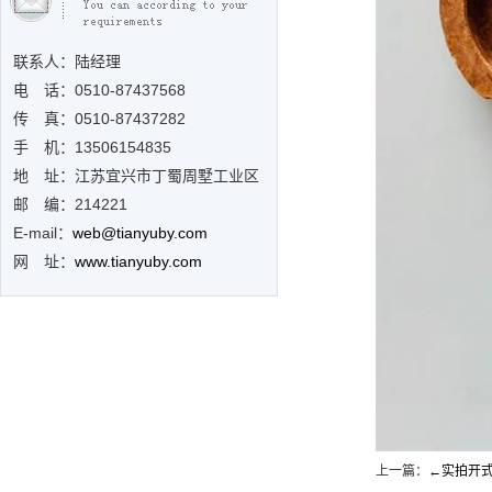
联系人：陆经理
电 话：0510-
87437568
传 真：0510-87437282
手 机：13506154835
地 址：江苏宜兴市丁蜀周墅工业区
邮 编：214221
E-mail：
web@tianyuby.com
网 址：
www.tianyuby.com
上一篇：
←
实拍开