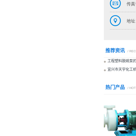
传真号
地址
推荐资讯
/ RE
工程塑料脱硫泵
宜兴市天宇化工
热门产品
/ HO