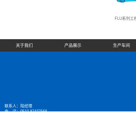
工程…
FUB-ZK系列…
FLU系列工
关于我们
产品展示
生产车间
联系人：陆经理
电 话：0510-
87437568
传 真：0510-87437282
手 机：13506154835
地 址：江苏宜兴市丁蜀周墅工业区
邮 编：214221